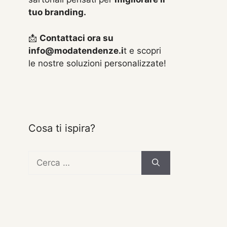
tuo branding.
📩
Contattaci ora su
info@modatendenze.i
t e scopri
le nostre soluzioni personalizzate!
Cosa ti ispira?
Ricerca
per: