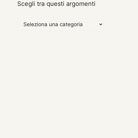
Scegli tra questi argomenti
Scegli
tra
questi
argomenti