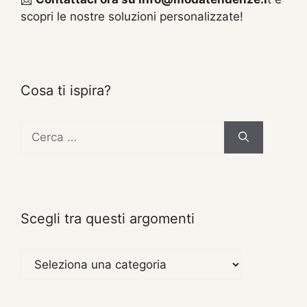
scopri le nostre soluzioni personalizzate!
Cosa ti ispira?
Ricerca
per:
Scegli tra questi argomenti
Scegli
tra
questi