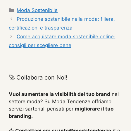
Categorie
Moda Sostenibile
Produzione sostenibile nella moda: filiera,
certificazioni e trasparenza
Come acquistare moda sostenibile online:
consigli per scegliere bene
🚀 Collabora con Noi!
Vuoi aumentare la visibilità del tuo brand
nel
settore moda? Su Moda Tendenze offriamo
servizi sartoriali pensati per
migliorare il tuo
branding.
📩
Contattaci ora su info@modatendenze.i
t e