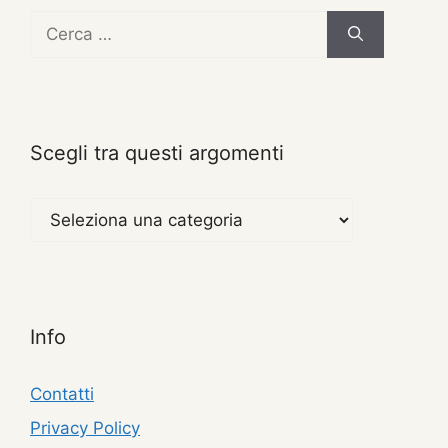
Ricerca
per:
Scegli tra questi argomenti
Scegli
tra
questi
argomenti
Info
Contatti
Privacy Policy