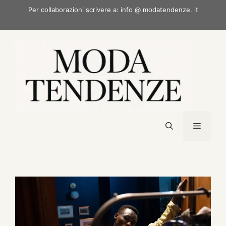
Vai
Per collaborazioni scrivere a: info @ modatendenze. it
al
contenuto
Menu